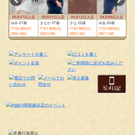
5等
2,000円
60本
入店
05月07日入店
05月01日入店
04月12日入店
04月09日入店
0
001
011
020
025
030
ゆみ 27歳
まなか 37歳
さな 22歳
ゆあ 20歳
みさ
)
T155
B89(F)
T161
B98(G)
T150
B83(C)
T153
B89(D)
T15
W56 H84
W59 H99
W55 H83
W57 H85
W57
036
049
080
081
092
101
125
139
148
156
166
171
188
190
196
210
211
228
238
234
260
278
284
290
295
309
315
326
329
333
338
340
368
369
370