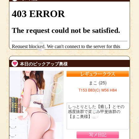
本日のピックアップ奥様
まこ (25)
T153 B83(C) W56 H84
しっとりとした【癒し】とその
感度抜群で楽しみ甲斐抜群の
【まこ奥様】
写メ日記