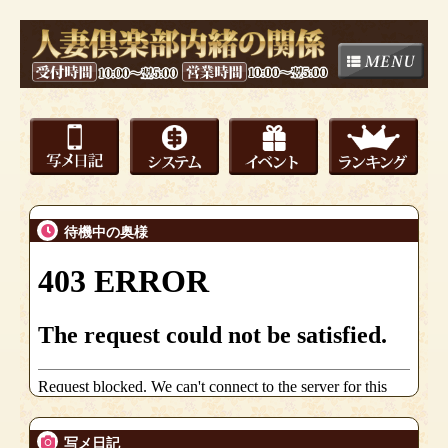
待機中の奥様
写メ日記