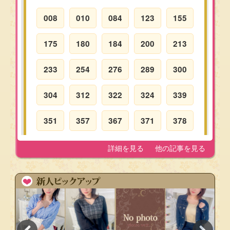
008
010
084
123
155
175
180
184
200
213
233
254
276
289
300
304
312
322
324
339
351
357
367
371
378
384
389
393
398
401
詳細を見る
他の記事を見る
405
412
418
428
431
456
471
480
481
489