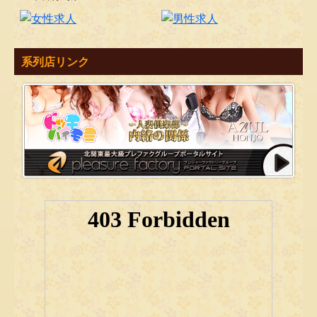
377
385
391
395
400
415
425
438
443
449
系列店リンク
452
460
468
470
472
473
482
488
492
495
※当選番号の確認は必ずお手元の控えと照らし合わせてくださ
い。
© 2026 年末宝くじ事務局